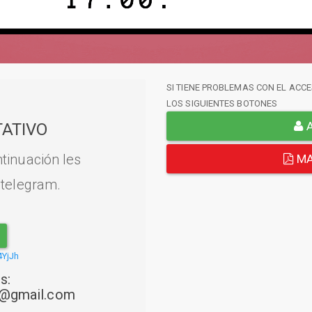
SI TIENE PROBLEMAS CON EL ACCE
LOS SIGUIENTES BOTONES
A
ATIVO
tinuación les
MA
 telegram.
4YjJh
s:
22@gmail.com