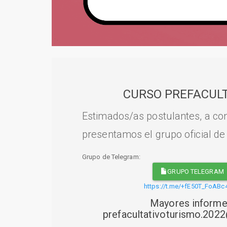
CURSO PREFACULT
Estimados/as postulantes, a con
presentamos el grupo oficial de
Grupo de Telegram:
GRUPO TELEGRAM
https://t.me/+fE50T_FoABc
Mayores informe
prefacultativoturismo.20