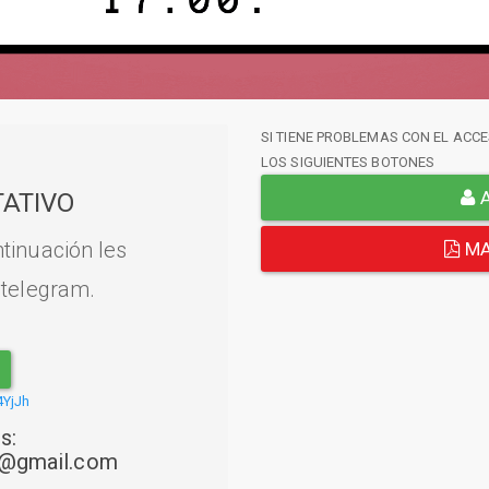
SI TIENE PROBLEMAS CON EL ACCE
LOS SIGUIENTES BOTONES
A
ATIVO
tinuación les
MA
 telegram.
4YjJh
s:
22@gmail.com