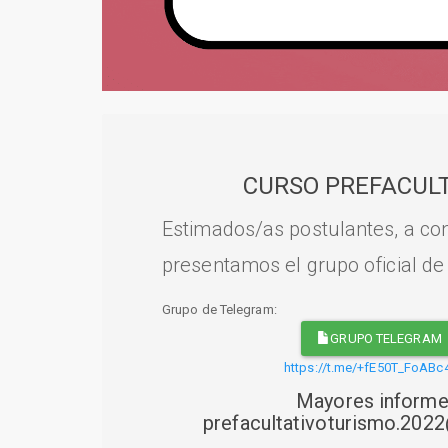
CURSO PREFACULT
Estimados/as postulantes, a con
presentamos el grupo oficial de
Grupo de Telegram:
GRUPO TELEGRAM
https://t.me/+fE50T_FoABc
Mayores informe
prefacultativoturismo.20