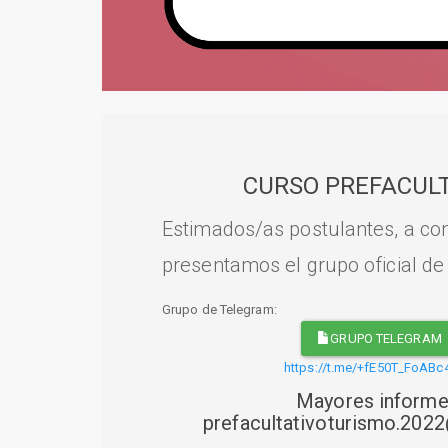
CURSO PREFACULT
Estimados/as postulantes, a con
presentamos el grupo oficial de
Grupo de Telegram:
GRUPO TELEGRAM
https://t.me/+fE50T_FoABc
Mayores informe
prefacultativoturismo.20