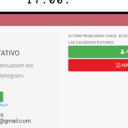
SI TIENE PROBLEMAS CON EL ACCE
LOS SIGUIENTES BOTONES
A
ATIVO
tinuación les
MA
 telegram.
4YjJh
s:
22@gmail.com