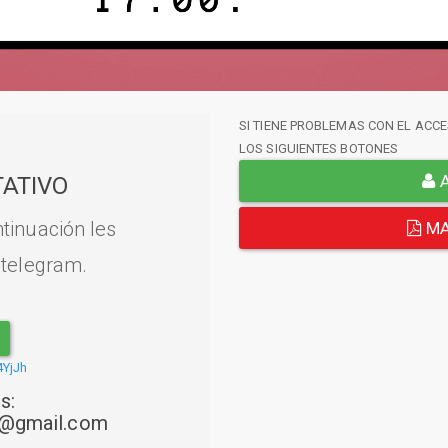
SI TIENE PROBLEMAS CON EL ACCE
LOS SIGUIENTES BOTONES
A
ATIVO
tinuación les
MA
 telegram.
4YjJh
s:
22@gmail.com