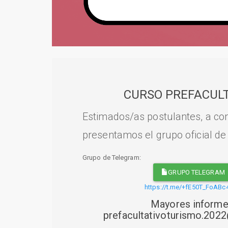
CURSO PREFACULT
Estimados/as postulantes, a con
presentamos el grupo oficial de
Grupo de Telegram:
GRUPO TELEGRAM
https://t.me/+fE50T_FoABc
Mayores informe
prefacultativoturismo.20