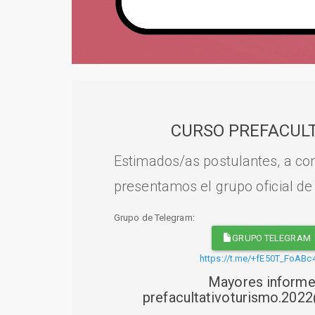
CURSO PREFACULT
Estimados/as postulantes, a con
presentamos el grupo oficial de
Grupo de Telegram:
GRUPO TELEGRAM
https://t.me/+fE50T_FoABc
Mayores informe
prefacultativoturismo.20