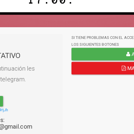
SI TIENE PROBLEMAS CON EL ACCE
LOS SIGUIENTES BOTONES
A
ATIVO
tinuación les
MA
 telegram.
4YjJh
s:
22@gmail.com