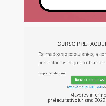
CURSO PREFACULT
Estimados/as postulantes, a con
presentamos el grupo oficial de
Grupo de Telegram:
GRUPO TELEGRAM
https://t.me/+fE50T_FoABc
Mayores informe
prefacultativoturismo.20