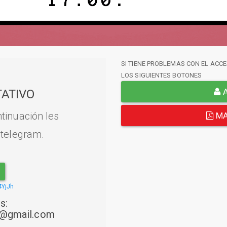
SI TIENE PROBLEMAS CON EL ACCE
LOS SIGUIENTES BOTONES
A
ATIVO
tinuación les
MA
 telegram.
4YjJh
s:
22@gmail.com