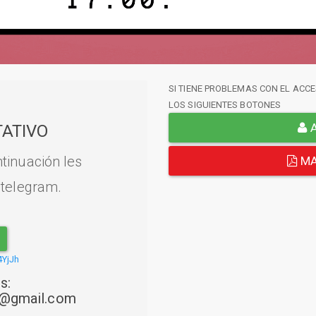
SI TIENE PROBLEMAS CON EL ACCE
LOS SIGUIENTES BOTONES
A
ATIVO
tinuación les
MA
 telegram.
4YjJh
s:
22@gmail.com