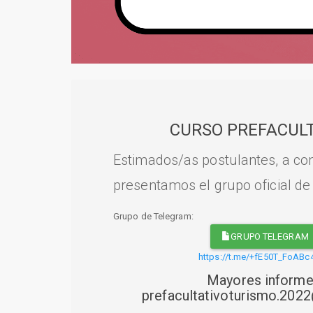
CURSO PREFACULT
Estimados/as postulantes, a con
presentamos el grupo oficial de
Grupo de Telegram:
GRUPO TELEGRAM
https://t.me/+fE50T_FoABc
Mayores informe
prefacultativoturismo.20