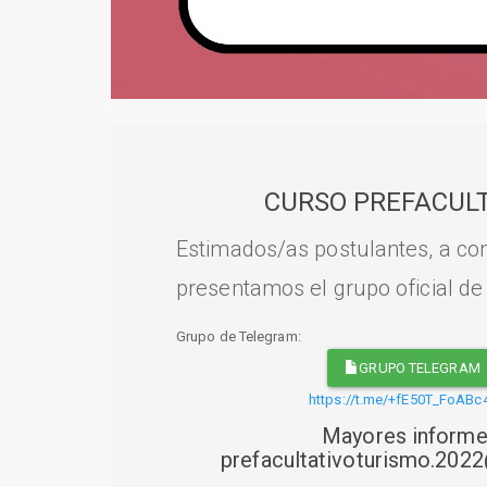
CURSO PREFACULT
Estimados/as postulantes, a con
presentamos el grupo oficial de
Grupo de Telegram:
GRUPO TELEGRAM
https://t.me/+fE50T_FoABc
Mayores informe
prefacultativoturismo.20