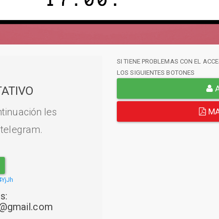
SI TIENE PROBLEMAS CON EL ACCE
LOS SIGUIENTES BOTONES
A
ATIVO
tinuación les
MA
 telegram.
4YjJh
s:
22@gmail.com