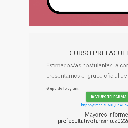
CURSO PREFACULT
Estimados/as postulantes, a con
presentamos el grupo oficial de
Grupo de Telegram:
GRUPO TELEGRAM
https://t.me/+fE50T_FoABc
Mayores informe
prefacultativoturismo.20