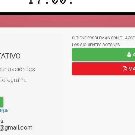
SI TIENE PROBLEMAS CON EL ACCE
LOS SIGUIENTES BOTONES
A
ATIVO
tinuación les
MA
 telegram.
4YjJh
s:
22@gmail.com