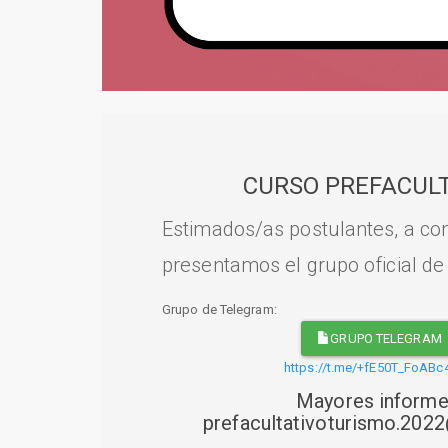
CURSO PREFACULT
Estimados/as postulantes, a con
presentamos el grupo oficial de
Grupo de Telegram:
GRUPO TELEGRAM
https://t.me/+fE50T_FoABc
Mayores informe
prefacultativoturismo.20