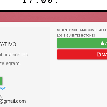
SI TIENE PROBLEMAS CON EL ACCE
LOS SIGUIENTES BOTONES
A
ATIVO
tinuación les
MA
 telegram.
4YjJh
s:
22@gmail.com