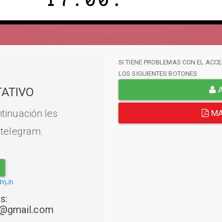
SI TIENE PROBLEMAS CON EL ACCE
LOS SIGUIENTES BOTONES
A
ATIVO
tinuación les
MA
 telegram.
4YjJh
s:
22@gmail.com