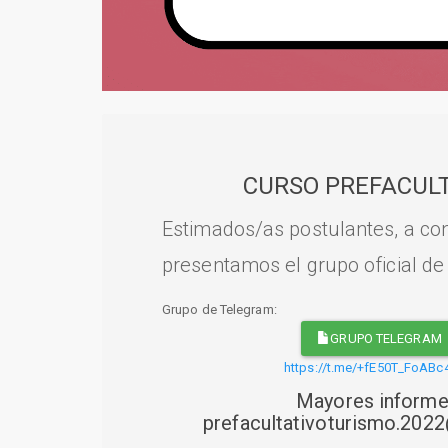
CURSO PREFACULT
Estimados/as postulantes, a con
presentamos el grupo oficial de
Grupo de Telegram:
GRUPO TELEGRAM
https://t.me/+fE50T_FoABc
Mayores informe
prefacultativoturismo.20