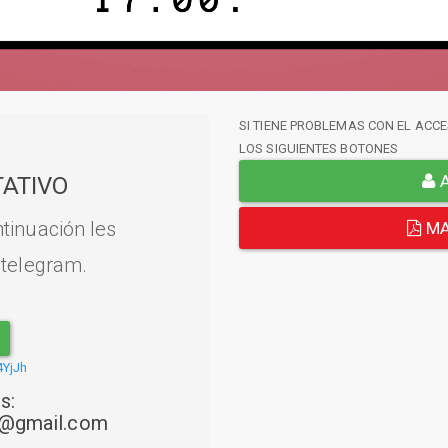
SI TIENE PROBLEMAS CON EL ACCE
LOS SIGUIENTES BOTONES
A
ATIVO
tinuación les
MA
 telegram.
4YjJh
s:
22@gmail.com