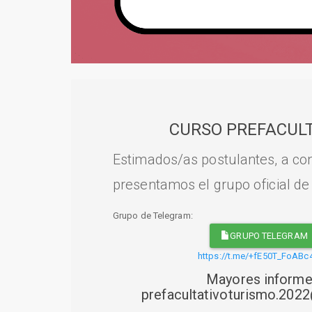
CURSO PREFACULT
Estimados/as postulantes, a con
presentamos el grupo oficial de
Grupo de Telegram:
GRUPO TELEGRAM
https://t.me/+fE50T_FoABc
Mayores informe
prefacultativoturismo.20