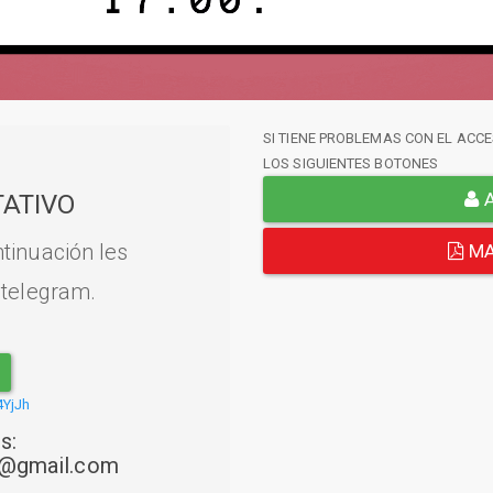
SI TIENE PROBLEMAS CON EL ACCE
LOS SIGUIENTES BOTONES
A
ATIVO
tinuación les
MA
 telegram.
4YjJh
s:
22@gmail.com