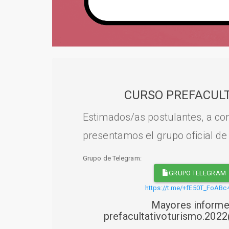
CURSO PREFACULT
Estimados/as postulantes, a con
presentamos el grupo oficial de
Grupo de Telegram:
GRUPO TELEGRAM
https://t.me/+fE50T_FoABc
Mayores informe
prefacultativoturismo.20