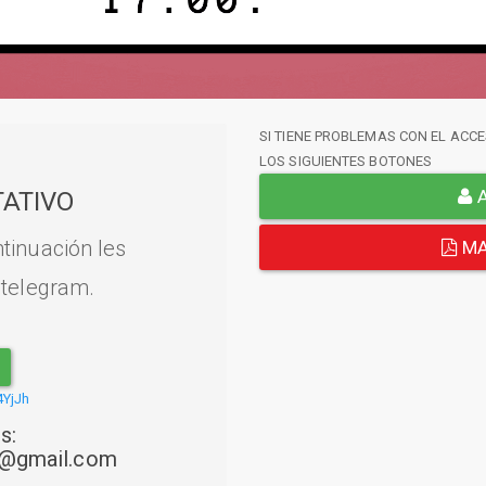
SI TIENE PROBLEMAS CON EL ACCE
LOS SIGUIENTES BOTONES
A
ATIVO
tinuación les
MA
 telegram.
4YjJh
s:
22@gmail.com