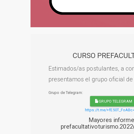
CURSO PREFACULT
Estimados/as postulantes, a con
presentamos el grupo oficial de
Grupo de Telegram:
GRUPO TELEGRAM
https://t.me/+fE50T_FoABc
Mayores informe
prefacultativoturismo.20