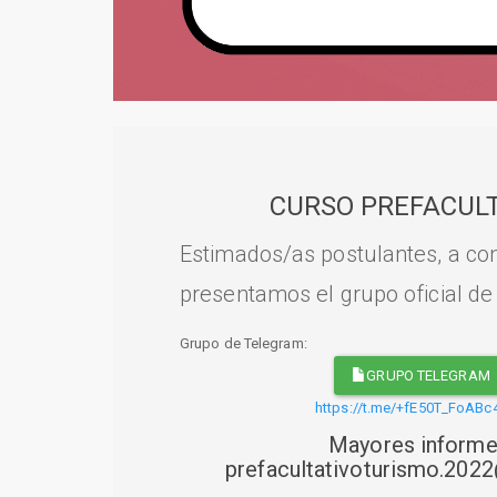
CURSO PREFACULT
Estimados/as postulantes, a con
presentamos el grupo oficial de
Grupo de Telegram:
GRUPO TELEGRAM
https://t.me/+fE50T_FoABc
Mayores informe
prefacultativoturismo.20