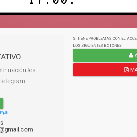
SI TIENE PROBLEMAS CON EL ACCE
LOS SIGUIENTES BOTONES
A
ATIVO
tinuación les
MA
 telegram.
4YjJh
s:
22@gmail.com