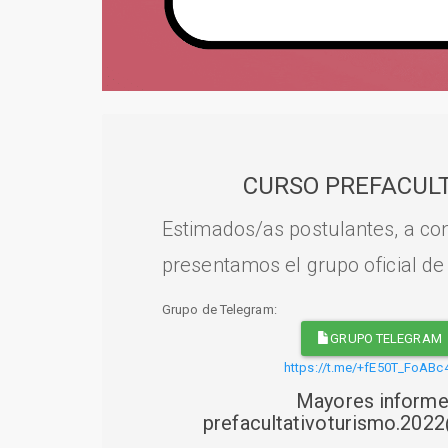
CURSO PREFACULT
Estimados/as postulantes, a con
presentamos el grupo oficial de
Grupo de Telegram:
GRUPO TELEGRAM
https://t.me/+fE50T_FoABc
Mayores informe
prefacultativoturismo.20