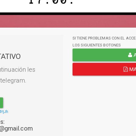
SI TIENE PROBLEMAS CON EL ACCE
LOS SIGUIENTES BOTONES
A
ATIVO
tinuación les
MA
 telegram.
4YjJh
s:
22@gmail.com