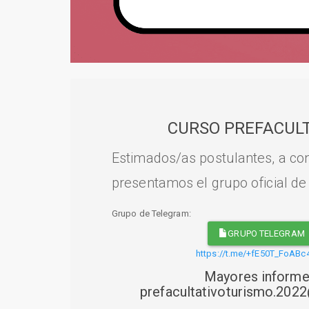
CURSO PREFACULT
Estimados/as postulantes, a con
presentamos el grupo oficial de
Grupo de Telegram:
GRUPO TELEGRAM
https://t.me/+fE50T_FoABc
Mayores informe
prefacultativoturismo.20