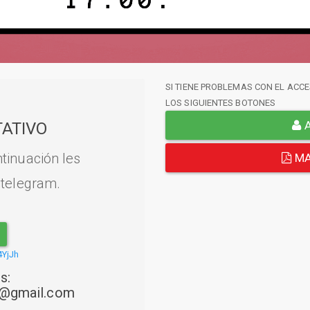
SI TIENE PROBLEMAS CON EL ACCE
LOS SIGUIENTES BOTONES
A
ATIVO
tinuación les
MA
 telegram.
4YjJh
s:
22@gmail.com