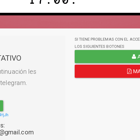
SI TIENE PROBLEMAS CON EL ACCE
LOS SIGUIENTES BOTONES
A
ATIVO
tinuación les
MA
 telegram.
4YjJh
s:
22@gmail.com