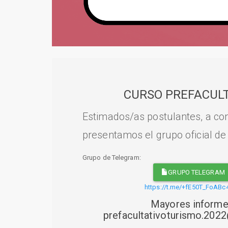
CURSO PREFACULT
Estimados/as postulantes, a con
presentamos el grupo oficial de
Grupo de Telegram:
GRUPO TELEGRAM
https://t.me/+fE50T_FoABc
Mayores informe
prefacultativoturismo.20