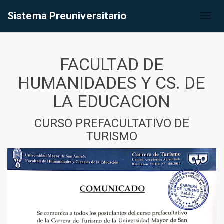
Sistema Preuniversitario
Toggl
naviga
FACULTAD DE
HUMANIDADES Y CS. DE
LA EDUCACION
CURSO PREFACULTATIVO DE
TURISMO