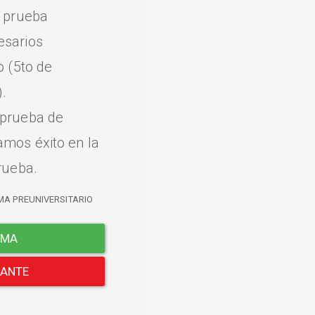
a prueba
esarios
o (5to de
.
 prueba de
amos éxito en la
rueba.
MA PREUNIVERSITARIO
EMA
LANTE