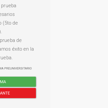
a prueba
esarios
o (5to de
.
 prueba de
amos éxito en la
rueba.
MA PREUNIVERSITARIO
EMA
LANTE