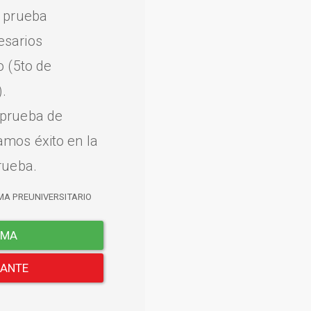
a prueba
esarios
o (5to de
.
 prueba de
amos éxito en la
rueba.
MA PREUNIVERSITARIO
EMA
LANTE