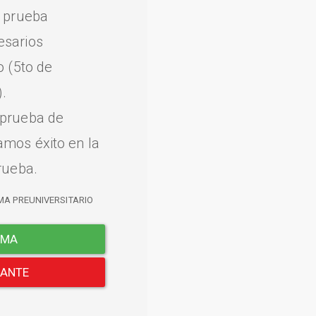
a prueba
esarios
o (5to de
.
 prueba de
amos éxito en la
rueba.
MA PREUNIVERSITARIO
EMA
LANTE