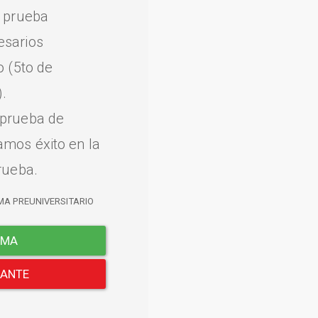
a prueba
esarios
o (5to de
.
 prueba de
amos éxito en la
rueba.
MA PREUNIVERSITARIO
EMA
LANTE