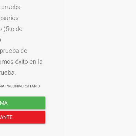
a prueba
esarios
o (5to de
.
 prueba de
amos éxito en la
rueba.
MA PREUNIVERSITARIO
EMA
LANTE