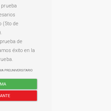
a prueba
esarios
o (5to de
.
 prueba de
amos éxito en la
rueba.
MA PREUNIVERSITARIO
EMA
LANTE