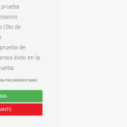
a prueba
esarios
o (5to de
.
 prueba de
amos éxito en la
rueba.
MA PREUNIVERSITARIO
EMA
LANTE