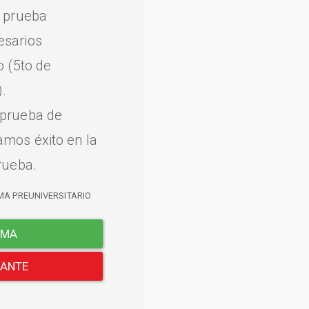
a prueba
esarios
o (5to de
.
 prueba de
amos éxito en la
rueba.
MA PREUNIVERSITARIO
EMA
LANTE