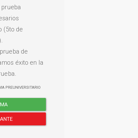
a prueba
esarios
o (5to de
.
 prueba de
amos éxito en la
rueba.
MA PREUNIVERSITARIO
EMA
LANTE