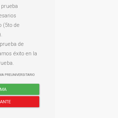
a prueba
esarios
o (5to de
.
 prueba de
amos éxito en la
rueba.
MA PREUNIVERSITARIO
EMA
LANTE