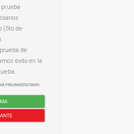
a prueba
esarios
o (5to de
.
 prueba de
amos éxito en la
rueba.
MA PREUNIVERSITARIO
EMA
LANTE