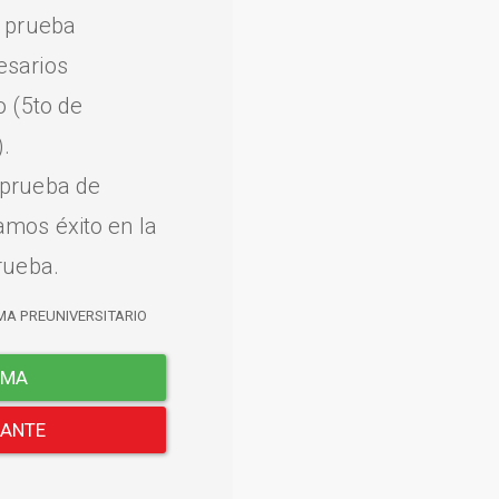
a prueba
esarios
o (5to de
.
 prueba de
amos éxito en la
rueba.
MA PREUNIVERSITARIO
EMA
LANTE