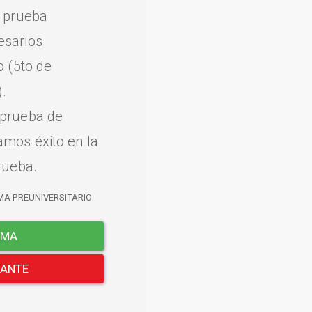
a prueba
esarios
o (5to de
.
 prueba de
amos éxito en la
rueba.
MA PREUNIVERSITARIO
EMA
LANTE