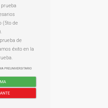
a prueba
esarios
o (5to de
.
 prueba de
amos éxito en la
rueba.
MA PREUNIVERSITARIO
EMA
LANTE