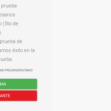
a prueba
esarios
o (5to de
.
 prueba de
amos éxito en la
rueba.
MA PREUNIVERSITARIO
EMA
LANTE