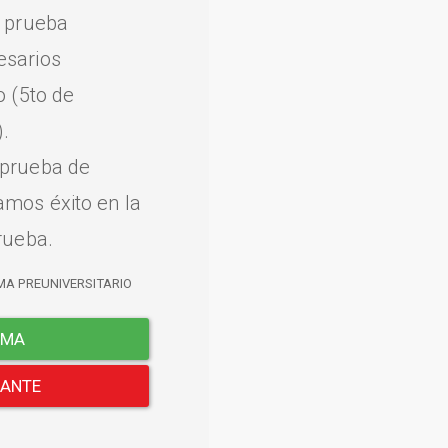
a prueba
esarios
o (5to de
.
 prueba de
amos éxito en la
rueba.
MA PREUNIVERSITARIO
EMA
LANTE