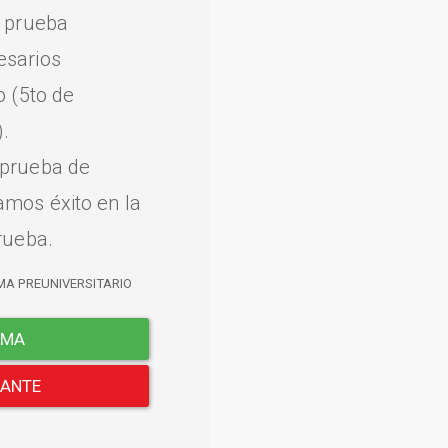
a prueba
esarios
o (5to de
.
 prueba de
amos éxito en la
rueba.
MA PREUNIVERSITARIO
EMA
LANTE