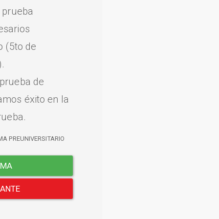
a prueba
esarios
o (5to de
.
 prueba de
amos éxito en la
rueba.
MA PREUNIVERSITARIO
EMA
LANTE