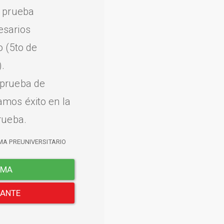
a prueba
esarios
o (5to de
.
 prueba de
amos éxito en la
rueba.
MA PREUNIVERSITARIO
EMA
LANTE