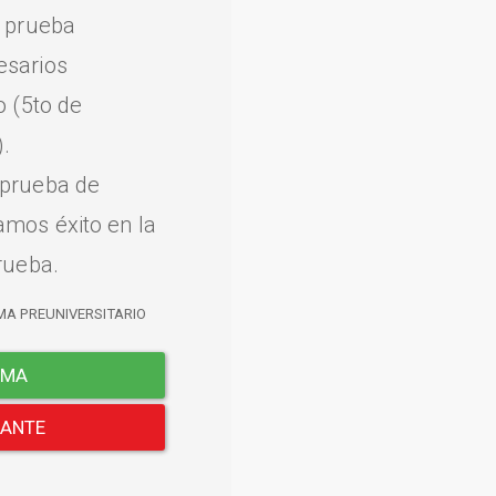
a prueba
esarios
o (5to de
.
 prueba de
amos éxito en la
rueba.
MA PREUNIVERSITARIO
EMA
LANTE