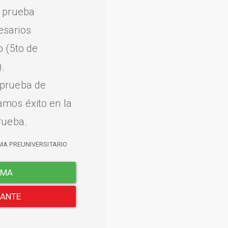
a prueba
esarios
o (5to de
.
 prueba de
amos éxito en la
rueba.
MA PREUNIVERSITARIO
EMA
LANTE