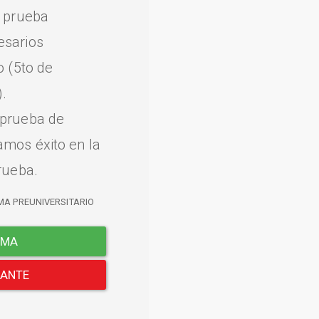
a prueba
esarios
o (5to de
.
 prueba de
amos éxito en la
rueba.
MA PREUNIVERSITARIO
EMA
LANTE