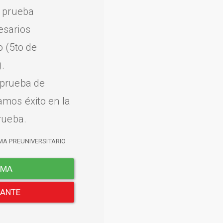
a prueba
esarios
o (5to de
.
 prueba de
amos éxito en la
rueba.
MA PREUNIVERSITARIO
EMA
LANTE