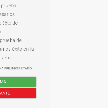
a prueba
esarios
o (5to de
.
 prueba de
amos éxito en la
rueba.
MA PREUNIVERSITARIO
EMA
LANTE