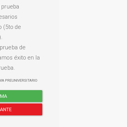
a prueba
esarios
o (5to de
.
 prueba de
amos éxito en la
rueba.
MA PREUNIVERSITARIO
EMA
LANTE