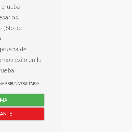
a prueba
esarios
o (5to de
.
 prueba de
amos éxito en la
rueba.
MA PREUNIVERSITARIO
EMA
LANTE