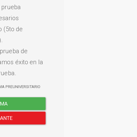
a prueba
esarios
o (5to de
.
 prueba de
amos éxito en la
rueba.
MA PREUNIVERSITARIO
EMA
LANTE