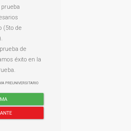
a prueba
esarios
o (5to de
.
 prueba de
amos éxito en la
rueba.
MA PREUNIVERSITARIO
EMA
LANTE