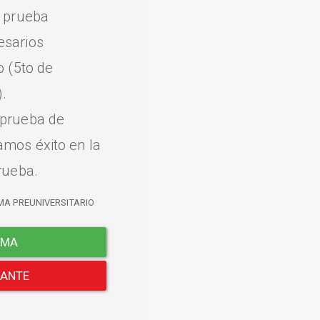
a prueba
esarios
o (5to de
.
 prueba de
amos éxito en la
rueba.
MA PREUNIVERSITARIO
EMA
LANTE