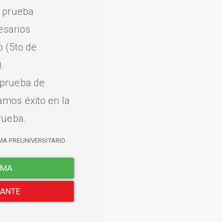
a prueba
esarios
o (5to de
.
 prueba de
amos éxito en la
rueba.
MA PREUNIVERSITARIO
EMA
LANTE